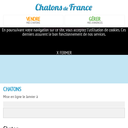
VENDRE
GÉRER
MES CHATONS
MES ANNONCES
En savoir plus sur les cookies
En poursuivant votre navigation sur ce site, vous acceptez l'utilisation de cookies. Ces
derniers assurent le bon fonctionnement de nos services.
X FERMER
CHATONS
Mise en ligne le Janvier à