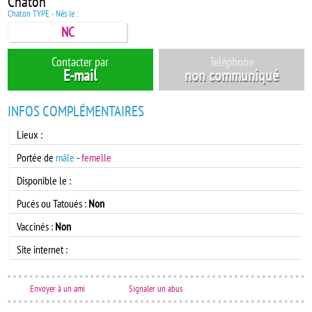
Chaton
Chaton TYPE - Nés le :
NC
Contacter par
Teléphone
E-mail
non communiqué
INFOS COMPLÉMENTAIRES
Lieux :
Portée de
mâle
-
femelle
Disponible le :
Pucés ou Tatoués :
Non
Vaccinés :
Non
Site internet :
Envoyer à un ami
Signaler un abus