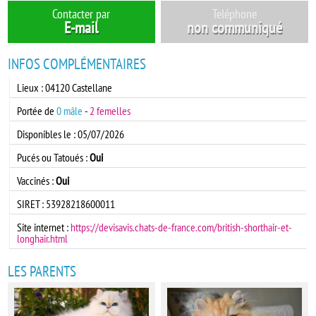
Contacter par
Teléphone
E-mail
non communiqué
INFOS COMPLÉMENTAIRES
Lieux : 04120 Castellane
Portée de
0 mâle
-
2 femelles
Disponibles le : 05/07/2026
Pucés ou Tatoués :
Oui
Vaccinés :
Oui
SIRET : 53928218600011
Site internet :
https://devisavis.chats-de-france.com/british-shorthair-et-
longhair.html
LES PARENTS