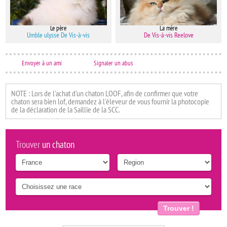
Le père
La mère
Umble ulysse De Vis-à-vis
De Vis-à-vis Reelove
Envoyer à un ami
Signaler un abus
NOTE : Lors de l'achat d'un chaton LOOF, afin de confirmer que votre
chaton sera bien lof, demandez à l'éleveur de vous fournir la photocopie
de la déclaration de la Saillie de la SCC.
Trouver
un chaton
Trouver !