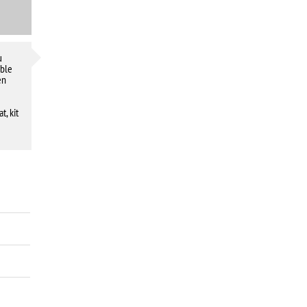
u
uble
en
t, kit