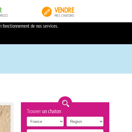
R
VENDRE
ONCES
MES CHATONS
on fonctionnement de nos services.
Trouver
un chaton