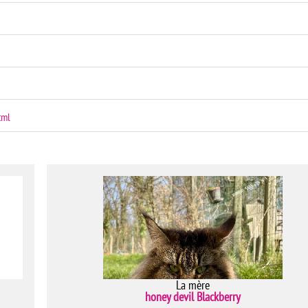
tml
La mère
honey devil Blackberry