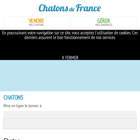
VENDRE
GÉRER
MES CHATONS
MES ANNONCES
En savoir plus sur les cookies
En poursuivant votre navigation sur ce site, vous acceptez l'utilisation de cookies. Ces
derniers assurent le bon fonctionnement de nos services.
X FERMER
CHATONS
Mise en ligne le Janvier à