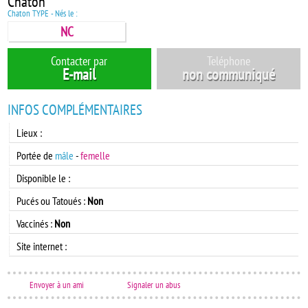
Chaton
Chaton TYPE - Nés le :
NC
Contacter par
Teléphone
E-mail
non communiqué
INFOS COMPLÉMENTAIRES
Lieux :
Portée de
mâle
-
femelle
Disponible le :
Pucés ou Tatoués :
Non
Vaccinés :
Non
Site internet :
Envoyer à un ami
Signaler un abus